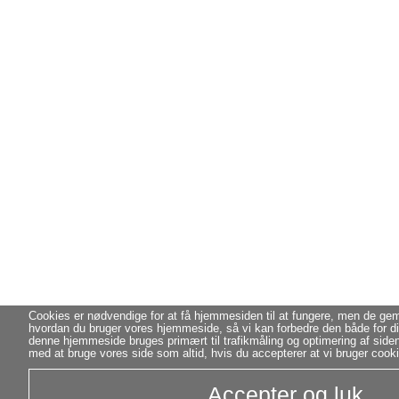
Cookies er nødvendige for at få hjemmesiden til at fungere, men de g
hvordan du bruger vores hjemmeside, så vi kan forbedre den både for di
denne hjemmeside bruges primært til trafikmåling og optimering af side
med at bruge vores side som altid, hvis du accepterer at vi bruger cook
Accepter og luk