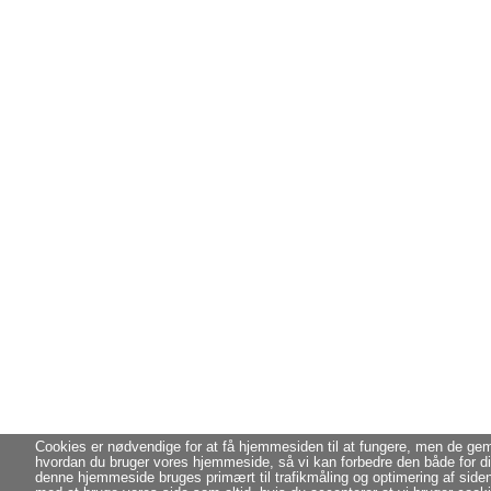
Cookies er nødvendige for at få hjemmesiden til at fungere, men de g
hvordan du bruger vores hjemmeside, så vi kan forbedre den både for di
denne hjemmeside bruges primært til trafikmåling og optimering af side